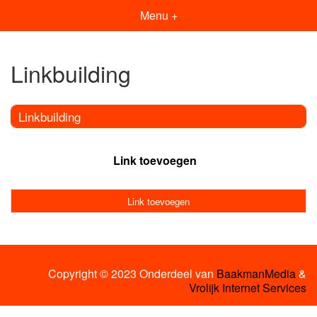
Menu +
Linkbuilding
Linkbuilding
Link toevoegen
Link toevoegen
Copyright © 2023 Onderdeel van
BaakmanMedia
&
Vrolijk Internet Services